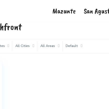
Mazunte
San Agust
chfront
tes
All Cities
All Areas
Default