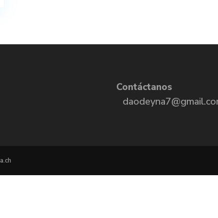
Contáctanos
daodeyna7@gmail.c
a.ch