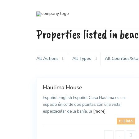
Properties listed in bea
All Actions
All Types
All Counties/Sta
Oaxaca
,
San
3
Agustinillo
Haulima House
Rentals
Español English Español Casa Haulima es un
espacio único de dos plantas con una vista
espectacular de la bahía, la
[more]
full info